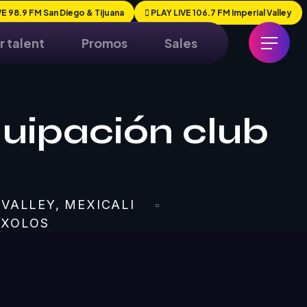
E 98.9 FM San Diego & Tijuana
PLAY LIVE 106.7 FM Imperial Valley
r talent
Promos
Sales
uipación club
 VALLEY, MEXICALI
 XOLOS