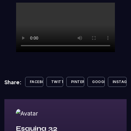
Share:
FACEBOOK
TWITTER
PINTEREST
GOOGLE+
INSTAGR
Esquina 32